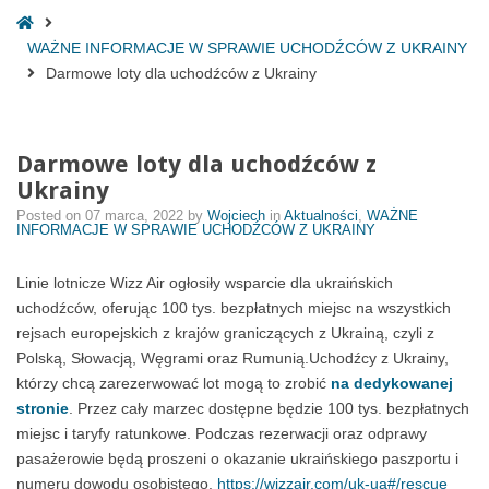
Home
WAŻNE INFORMACJE W SPRAWIE UCHODŹCÓW Z UKRAINY
Darmowe loty dla uchodźców z Ukrainy
Darmowe loty dla uchodźców z
Ukrainy
Posted on
07 marca, 2022
by
Wojciech
in
Aktualności
,
WAŻNE
INFORMACJE W SPRAWIE UCHODŹCÓW Z UKRAINY
Linie lotnicze Wizz Air ogłosiły wsparcie dla ukraińskich
uchodźców, oferując 100 tys. bezpłatnych miejsc na wszystkich
rejsach europejskich z krajów graniczących z Ukrainą, czyli z
Polską, Słowacją, Węgrami oraz Rumunią.Uchodźcy z Ukrainy,
którzy chcą zarezerwować lot mogą to zrobić
na dedykowanej
stronie
. Przez cały marzec dostępne będzie 100 tys. bezpłatnych
miejsc i taryfy ratunkowe. Podczas rezerwacji oraz odprawy
pasażerowie będą proszeni o okazanie ukraińskiego paszportu i
numeru dowodu osobistego.
https://wizzair.com/uk-ua#/rescue